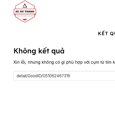
Chuyển
đến
nội
dung
KẾT Q
Không kết quả
Xin lỗi, nhưng không có gì phù hợp với cụm từ tìm k