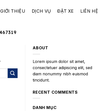
GIỚI THIỆU
DỊCH VỤ
ĐẶT XE
LIÊN HỆ
467319
ABOUT
.
Lorem ipsum dolor sit amet,
consectetuer adipiscing elit, sed
diam nonummy nibh euismod
tincidunt.
RECENT COMMENTS
DANH MỤC