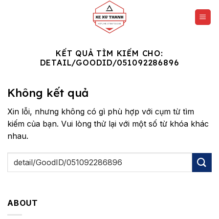
Chuyển
đến
nội
dung
KẾT QUẢ TÌM KIẾM CHO:
DETAIL/GOODID/051092286896
Không kết quả
Xin lỗi, nhưng không có gì phù hợp với cụm từ tìm
kiếm của bạn. Vui lòng thử lại với một số từ khóa khác
nhau.
ABOUT