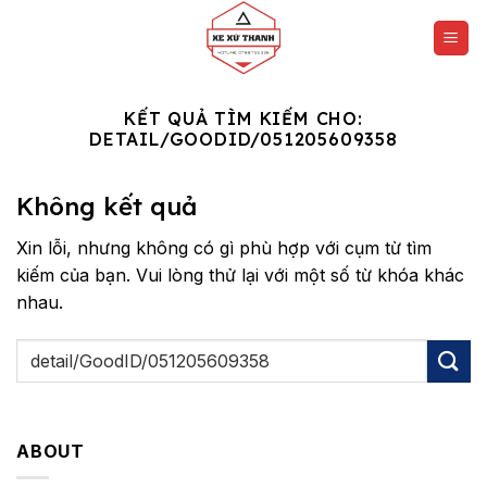
Chuyển
đến
nội
dung
KẾT QUẢ TÌM KIẾM CHO:
DETAIL/GOODID/051205609358
Không kết quả
Xin lỗi, nhưng không có gì phù hợp với cụm từ tìm
kiếm của bạn. Vui lòng thử lại với một số từ khóa khác
nhau.
ABOUT