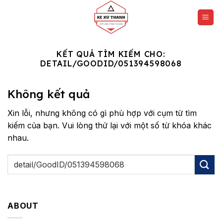
Chuyển
đến
nội
dung
KẾT QUẢ TÌM KIẾM CHO:
DETAIL/GOODID/051394598068
Không kết quả
Xin lỗi, nhưng không có gì phù hợp với cụm từ tìm
kiếm của bạn. Vui lòng thử lại với một số từ khóa khác
nhau.
ABOUT