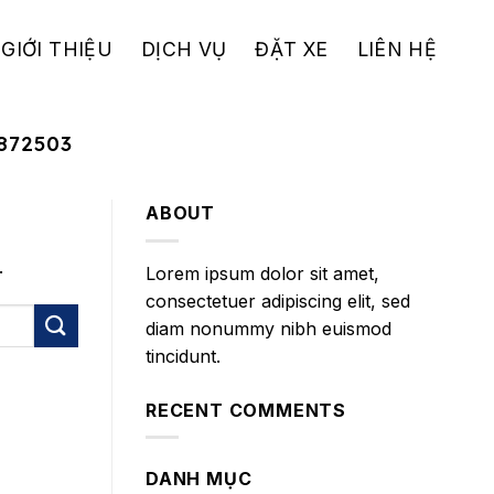
GIỚI THIỆU
DỊCH VỤ
ĐẶT XE
LIÊN HỆ
872503
ABOUT
.
Lorem ipsum dolor sit amet,
consectetuer adipiscing elit, sed
diam nonummy nibh euismod
tincidunt.
RECENT COMMENTS
DANH MỤC