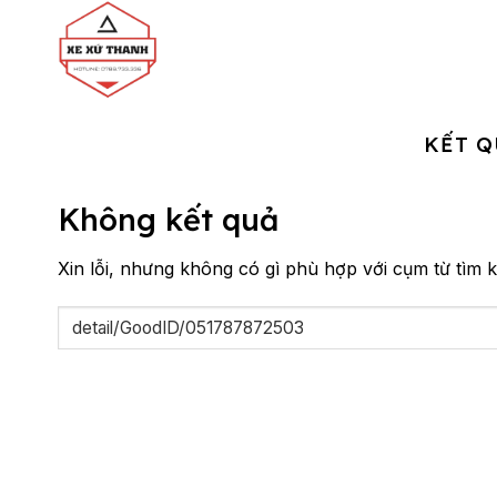
Chuyển
đến
nội
dung
KẾT Q
Không kết quả
Xin lỗi, nhưng không có gì phù hợp với cụm từ tìm k