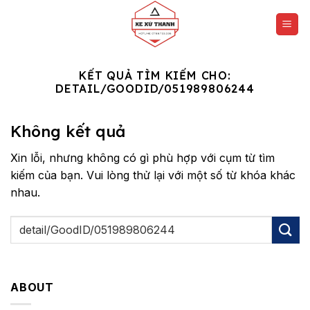
Chuyển
đến
nội
dung
KẾT QUẢ TÌM KIẾM CHO:
DETAIL/GOODID/051989806244
Không kết quả
Xin lỗi, nhưng không có gì phù hợp với cụm từ tìm
kiếm của bạn. Vui lòng thử lại với một số từ khóa khác
nhau.
ABOUT