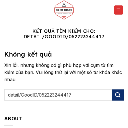
Chuyển
đến
nội
dung
KẾT QUẢ TÌM KIẾM CHO:
DETAIL/GOODID/052223244417
Không kết quả
Xin lỗi, nhưng không có gì phù hợp với cụm từ tìm
kiếm của bạn. Vui lòng thử lại với một số từ khóa khác
nhau.
ABOUT