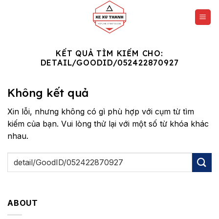
Chuyển
đến
nội
dung
KẾT QUẢ TÌM KIẾM CHO:
DETAIL/GOODID/052422870927
Không kết quả
Xin lỗi, nhưng không có gì phù hợp với cụm từ tìm
kiếm của bạn. Vui lòng thử lại với một số từ khóa khác
nhau.
ABOUT