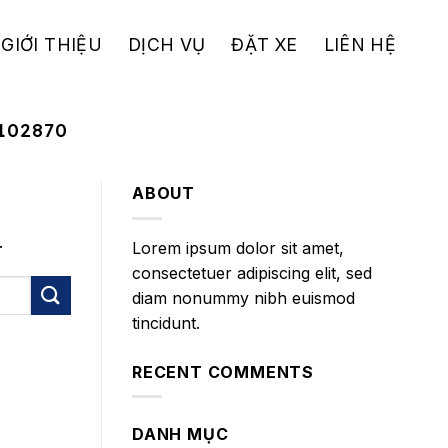
GIỚI THIỆU
DỊCH VỤ
ĐẶT XE
LIÊN HỆ
102870
ABOUT
.
Lorem ipsum dolor sit amet,
consectetuer adipiscing elit, sed
diam nonummy nibh euismod
tincidunt.
RECENT COMMENTS
DANH MỤC