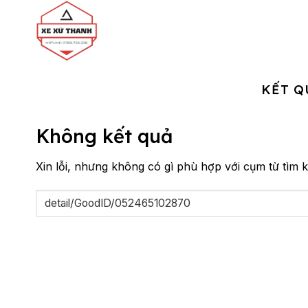
Chuyển
đến
nội
dung
KẾT Q
Không kết quả
Xin lỗi, nhưng không có gì phù hợp với cụm từ tìm k