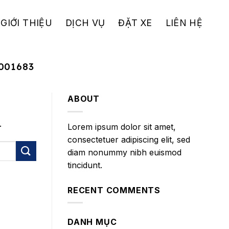
GIỚI THIỆU
DỊCH VỤ
ĐẶT XE
LIÊN HỆ
001683
ABOUT
.
Lorem ipsum dolor sit amet,
consectetuer adipiscing elit, sed
diam nonummy nibh euismod
tincidunt.
RECENT COMMENTS
DANH MỤC