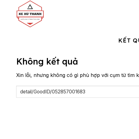
Chuyển
đến
nội
dung
KẾT Q
Không kết quả
Xin lỗi, nhưng không có gì phù hợp với cụm từ tìm k