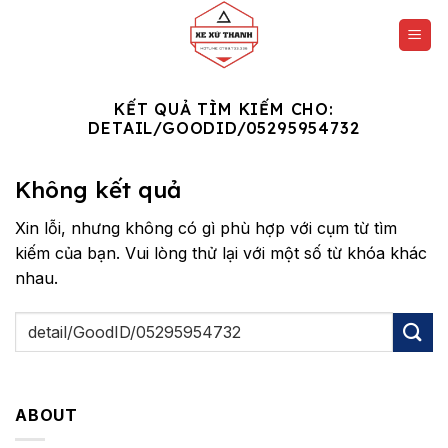
Chuyển
đến
nội
dung
KẾT QUẢ TÌM KIẾM CHO:
DETAIL/GOODID/05295954732
Không kết quả
Xin lỗi, nhưng không có gì phù hợp với cụm từ tìm
kiếm của bạn. Vui lòng thử lại với một số từ khóa khác
nhau.
ABOUT