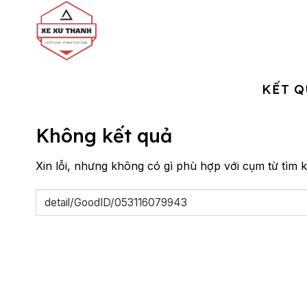
Chuyển
đến
nội
dung
KẾT Q
Không kết quả
Xin lỗi, nhưng không có gì phù hợp với cụm từ tìm k