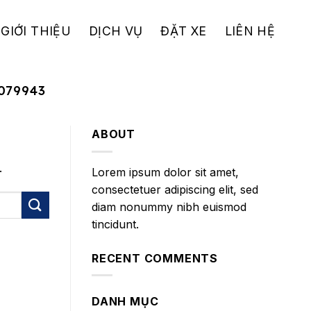
GIỚI THIỆU
DỊCH VỤ
ĐẶT XE
LIÊN HỆ
079943
ABOUT
.
Lorem ipsum dolor sit amet,
consectetuer adipiscing elit, sed
diam nonummy nibh euismod
tincidunt.
RECENT COMMENTS
DANH MỤC