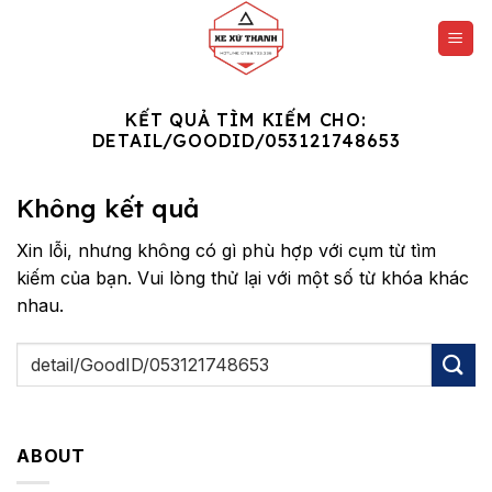
Chuyển
đến
nội
dung
KẾT QUẢ TÌM KIẾM CHO:
DETAIL/GOODID/053121748653
Không kết quả
Xin lỗi, nhưng không có gì phù hợp với cụm từ tìm
kiếm của bạn. Vui lòng thử lại với một số từ khóa khác
nhau.
ABOUT