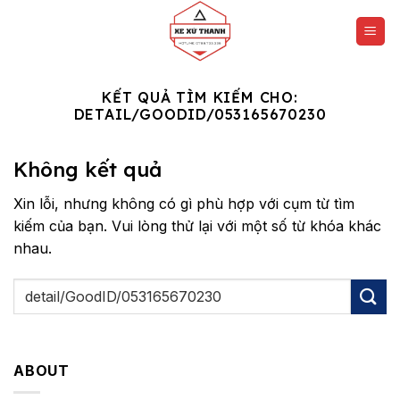
Chuyển
đến
nội
dung
KẾT QUẢ TÌM KIẾM CHO:
DETAIL/GOODID/053165670230
Không kết quả
Xin lỗi, nhưng không có gì phù hợp với cụm từ tìm
kiếm của bạn. Vui lòng thử lại với một số từ khóa khác
nhau.
ABOUT