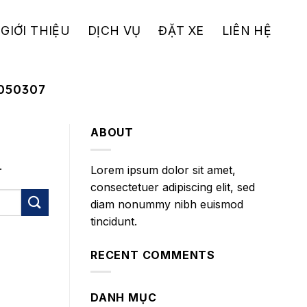
GIỚI THIỆU
DỊCH VỤ
ĐẶT XE
LIÊN HỆ
050307
ABOUT
.
Lorem ipsum dolor sit amet,
consectetuer adipiscing elit, sed
diam nonummy nibh euismod
tincidunt.
RECENT COMMENTS
DANH MỤC