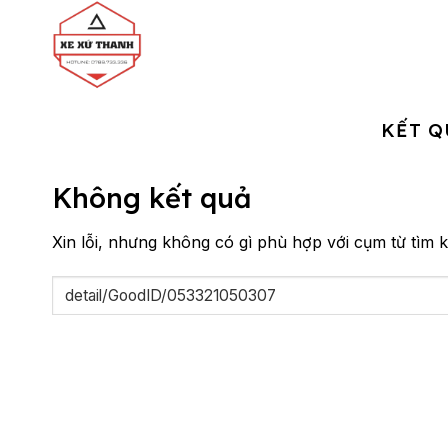
Chuyển
đến
nội
dung
KẾT Q
Không kết quả
Xin lỗi, nhưng không có gì phù hợp với cụm từ tìm k