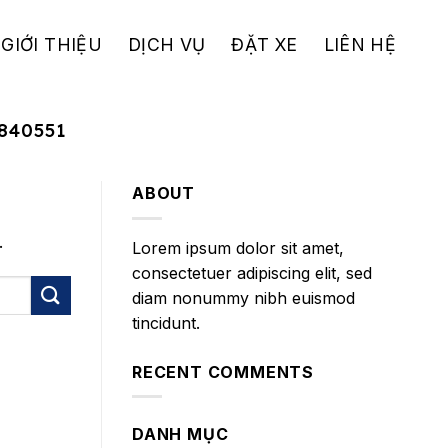
GIỚI THIỆU
DỊCH VỤ
ĐẶT XE
LIÊN HỆ
840551
ABOUT
.
Lorem ipsum dolor sit amet,
consectetuer adipiscing elit, sed
diam nonummy nibh euismod
tincidunt.
RECENT COMMENTS
DANH MỤC