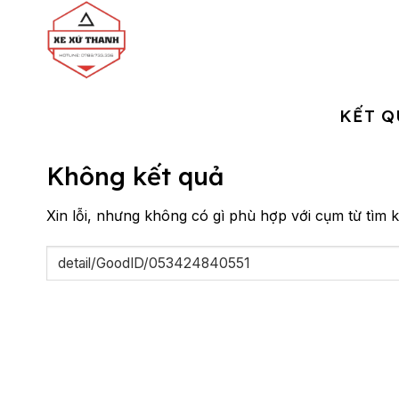
Chuyển
đến
nội
dung
KẾT Q
Không kết quả
Xin lỗi, nhưng không có gì phù hợp với cụm từ tìm k