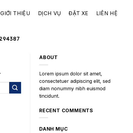
GIỚI THIỆU
DỊCH VỤ
ĐẶT XE
LIÊN HỆ
294387
ABOUT
.
Lorem ipsum dolor sit amet,
consectetuer adipiscing elit, sed
diam nonummy nibh euismod
tincidunt.
RECENT COMMENTS
DANH MỤC