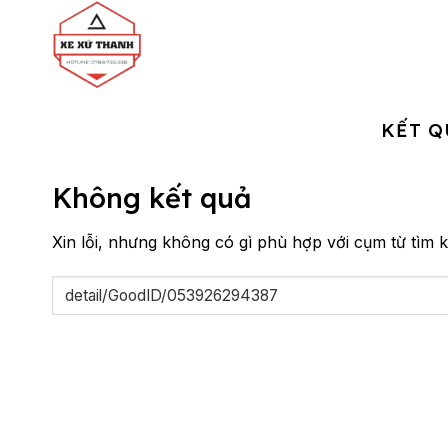
Chuyển
đến
nội
dung
KẾT Q
Không kết quả
Xin lỗi, nhưng không có gì phù hợp với cụm từ tìm k