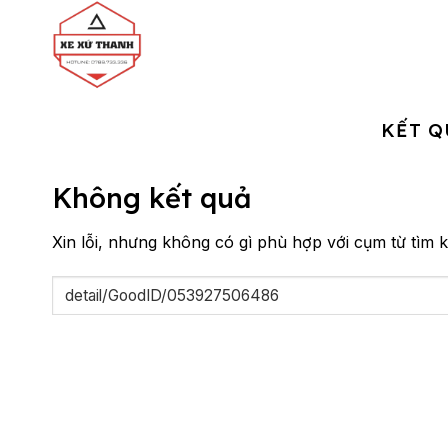
Chuyển
đến
nội
dung
KẾT Q
Không kết quả
Xin lỗi, nhưng không có gì phù hợp với cụm từ tìm k