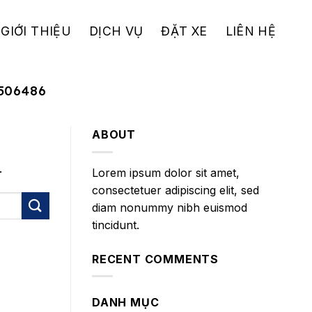
GIỚI THIỆU
DỊCH VỤ
ĐẶT XE
LIÊN HỆ
506486
ABOUT
.
Lorem ipsum dolor sit amet,
consectetuer adipiscing elit, sed
diam nonummy nibh euismod
tincidunt.
RECENT COMMENTS
DANH MỤC