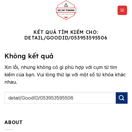
Chuyển
đến
nội
dung
KẾT QUẢ TÌM KIẾM CHO:
DETAIL/GOODID/053953595506
Không kết quả
Xin lỗi, nhưng không có gì phù hợp với cụm từ tìm
kiếm của bạn. Vui lòng thử lại với một số từ khóa khác
nhau.
ABOUT