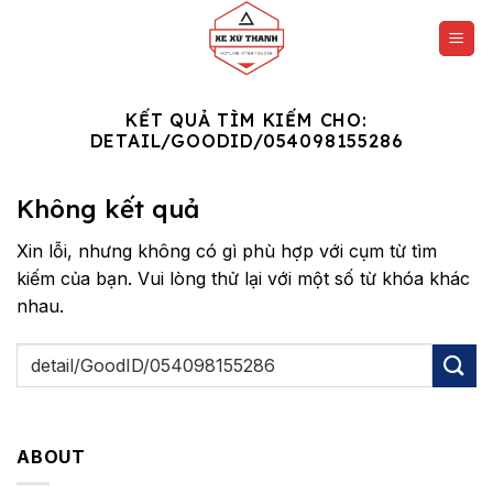
Chuyển
đến
nội
dung
KẾT QUẢ TÌM KIẾM CHO:
DETAIL/GOODID/054098155286
Không kết quả
Xin lỗi, nhưng không có gì phù hợp với cụm từ tìm
kiếm của bạn. Vui lòng thử lại với một số từ khóa khác
nhau.
ABOUT