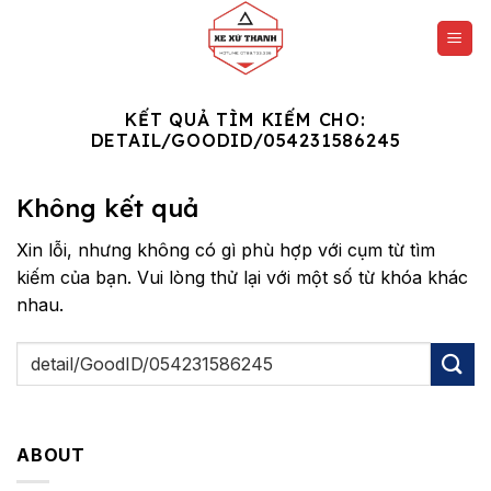
Chuyển
đến
nội
dung
KẾT QUẢ TÌM KIẾM CHO:
DETAIL/GOODID/054231586245
Không kết quả
Xin lỗi, nhưng không có gì phù hợp với cụm từ tìm
kiếm của bạn. Vui lòng thử lại với một số từ khóa khác
nhau.
ABOUT