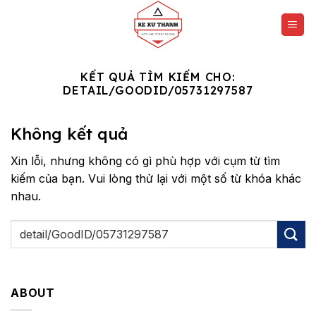
Chuyển
đến
nội
dung
KẾT QUẢ TÌM KIẾM CHO:
DETAIL/GOODID/05731297587
Không kết quả
Xin lỗi, nhưng không có gì phù hợp với cụm từ tìm
kiếm của bạn. Vui lòng thử lại với một số từ khóa khác
nhau.
ABOUT