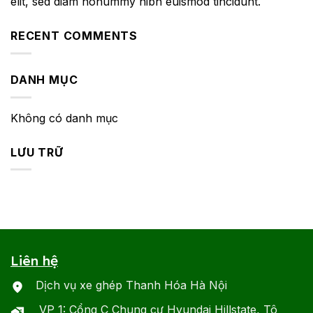
elit, sed diam nonummy nibh euismod tincidunt.
RECENT COMMENTS
DANH MỤC
Không có danh mục
LƯU TRỮ
Liên hệ
Dịch vụ xe ghép Thanh Hóa Hà Nội
VP 1: Cổng C Chung cư Hyundai Hillstate, Tô